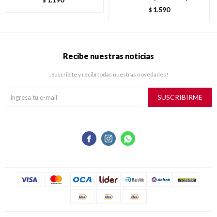
$
1.590
$
Recibe nuestras noticias
¡Suscribite y recibí todas nuestras novedades!
SUSCRIBIRME


