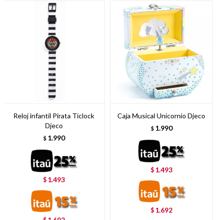
Reloj infantil Pirata Ticlock
Caja Musical Unicornio Djeco
Djeco
1.990
$
1.990
$
1.493
$
1.493
$
1.692
$
1.692