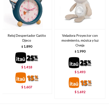
Reloj Despertador Gatito
Veladora Proyector con
Djeco
movimiento, música y luz
Oveja
1.890
$
1.990
$
1.418
$
1.493
$
1.607
$
1.692
$