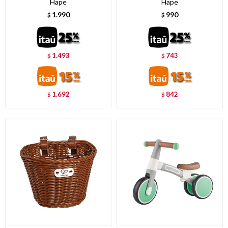
Hape
Hape
1.990
990
$
$
1.493
743
$
$
1.692
842
$
$