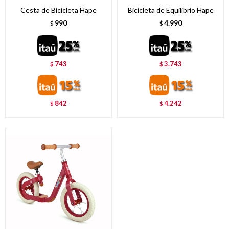
Cesta de Bicicleta Hape
Bicicleta de Equilibrio Hape
990
4.990
$
$
743
3.743
$
$
842
4.242
$
$