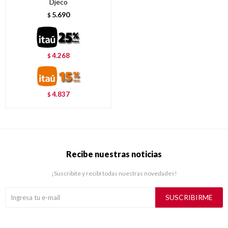
Djeco
5.690
$
4.268
$
4.837
$
Recibe nuestras noticias
¡Suscribite y recibí todas nuestras novedades!
SUSCRIBIRME