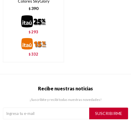
Colores SkyGlory
390
$
293
$
332
$
Recibe nuestras noticias
¡Suscribite y recibí todas nuestras novedades!
SUSCRIBIRME