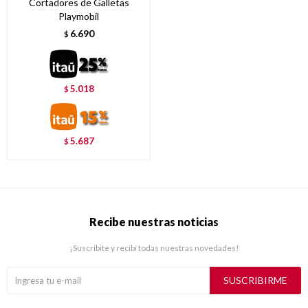
Cortadores de Galletas
Playmobil
6.690
$
5.018
$
5.687
$
Recibe nuestras noticias
¡Suscribite y recibí todas nuestras novedades!
SUSCRIBIRME