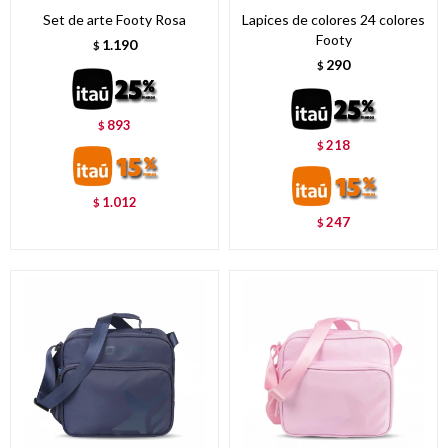
Set de arte Footy Rosa
Lapices de colores 24 colores
Footy
1.190
$
290
$
893
$
218
$
1.012
$
247
$