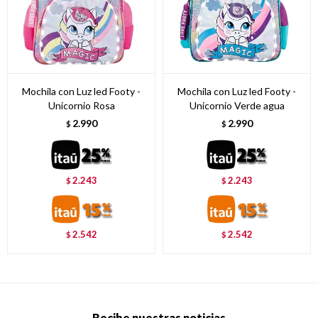
Mochila con Luz led Footy -
Mochila con Luz led Footy -
Unicornio Rosa
Unicornio Verde agua
2.990
2.990
$
$
2.243
2.243
$
$
2.542
2.542
$
$
Recibe nuestras noticias