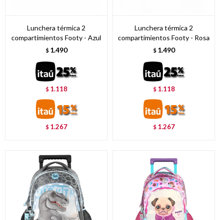
Lunchera térmica 2
Lunchera térmica 2
compartimientos Footy - Azul
compartimientos Footy - Rosa
1.490
1.490
$
$
1.118
1.118
$
$
1.267
1.267
$
$