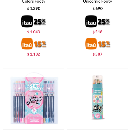
Colors Footy
Unicornio Footy
1.390
690
$
$
1.043
518
$
$
1.182
587
$
$