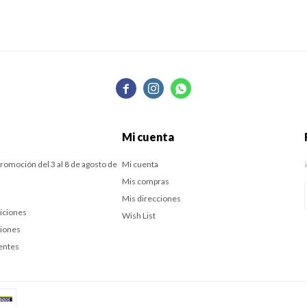



Mi cuenta
romoción del 3 al 8 de agosto de
Mi cuenta
Mis compras
Mis direcciones
iciones
Wish List
ciones
entes