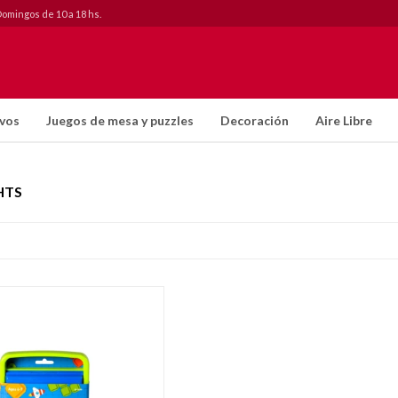
Domingos de 10 a 18 hs.
ivos
Juegos de mesa y puzzles
Decoración
Aire Libre
HTS