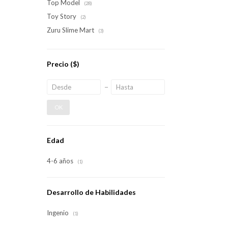
Top Model
(28)
Toy Story
(2)
Zuru Slime Mart
(3)
Precio
($)
OK
Edad
4-6 años
(1)
Desarrollo de Habilidades
Ingenio
(1)