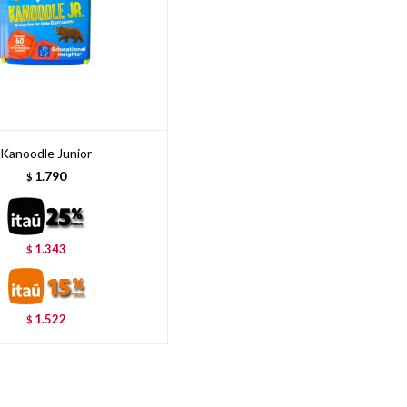
Kanoodle Junior
1.790
$
1.343
$
1.522
$