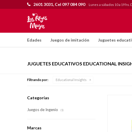
2601 3031, Cel 097 084 090
Lunes a sábados 10 a 19 hs. 
Edades
Juegos de imitación
Juguetes educat
JUGUETES EDUCATIVOS EDUCATIONAL INSIG
Filtrando por:
Educational Insights
Categorías
Juegos de Ingenio
(1)
Marcas