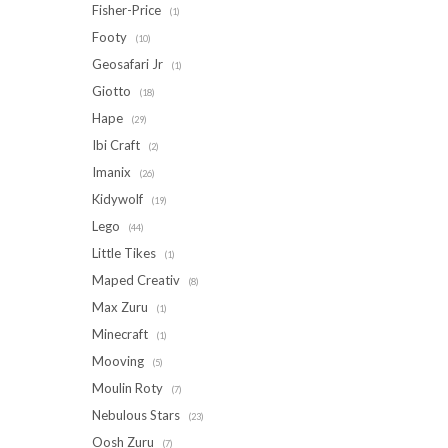
Fisher-Price
(1)
Footy
(10)
Geosafari Jr
(1)
Giotto
(18)
Hape
(29)
Ibi Craft
(2)
Imanix
(26)
Kidywolf
(19)
Lego
(44)
Little Tikes
(1)
Maped Creativ
(8)
Max Zuru
(1)
Minecraft
(1)
Mooving
(5)
Moulin Roty
(7)
Nebulous Stars
(23)
Oosh Zuru
(7)