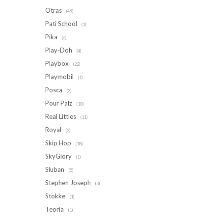
Otras
(49)
Pati School
(1)
Pika
(6)
Play-Doh
(4)
Playbox
(22)
Playmobil
(1)
Posca
(3)
Pour Palz
(10)
Real Littles
(11)
Royal
(2)
Skip Hop
(18)
SkyGlory
(1)
Sluban
(5)
Stephen Joseph
(3)
Stokke
(1)
Teoria
(1)