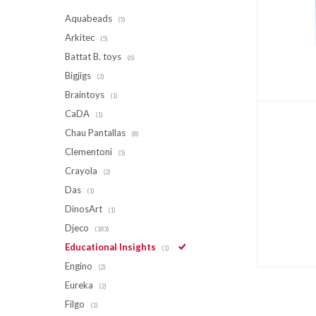
Aquabeads
(5)
Arkitec
(5)
Battat B. toys
(6)
Bigjigs
(2)
Braintoys
(1)
CaDA
(1)
Chau Pantallas
(8)
Clementoni
(5)
Crayola
(2)
Das
(1)
DinosArt
(1)
Djeco
(183)
Educational Insights
(1)
Engino
(2)
Eureka
(2)
Filgo
(1)