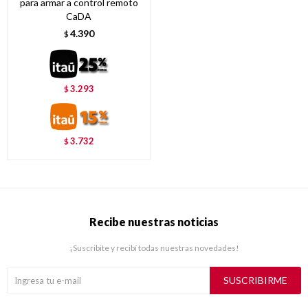
para armar a control remoto
CaDA
4.390
$
3.293
$
3.732
$
Recibe nuestras noticias
¡Suscribite y recibí todas nuestras novedades!
SUSCRIBIRME