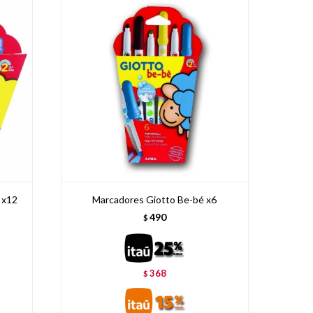
 x12
Marcadores Giotto Be-bé x6
490
$
368
$