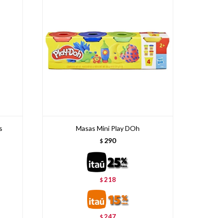
s
Masas Mini Play DOh
290
$
218
$
247
$