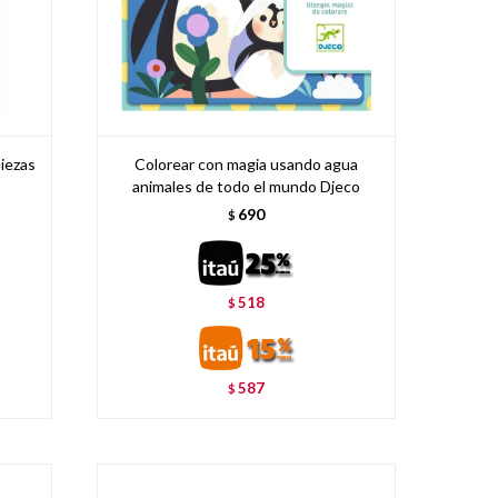
iezas
Colorear con magia usando agua
animales de todo el mundo Djeco
690
$
518
$
587
$