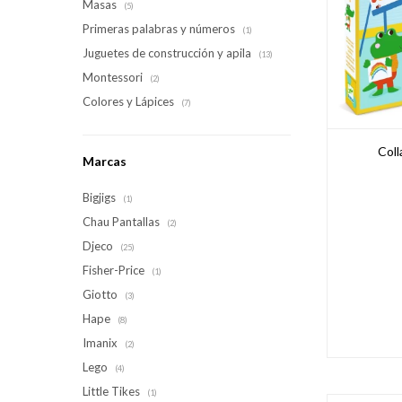
Masas
(5)
Primeras palabras y números
(1)
Juguetes de construcción y apila
(13)
Montessori
(2)
Colores y Lápices
(7)
Coll
Marcas
Bigjigs
(1)
Chau Pantallas
(2)
Djeco
(25)
Fisher-Price
(1)
Giotto
(3)
Hape
(8)
Imanix
(2)
Lego
(4)
Little Tikes
(1)