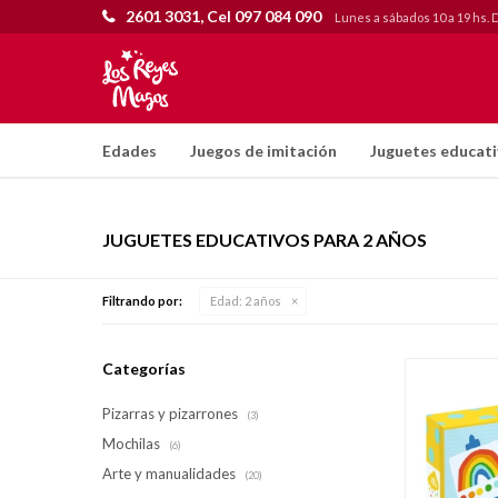
2601 3031, Cel 097 084 090
Lunes a sábados 10 a 19 hs. 
Edades
Juegos de imitación
Juguetes educat
JUGUETES EDUCATIVOS PARA 2 AÑOS
Filtrando por:
Edad:
2 años
Categorías
Pizarras y pizarrones
(3)
Mochilas
(6)
Arte y manualidades
(20)