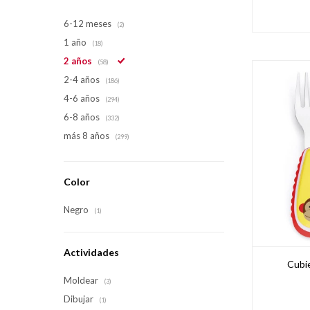
6-12 meses
(2)
1 año
(18)
2 años
(58)
2-4 años
(186)
4-6 años
(294)
6-8 años
(332)
más 8 años
(299)
Color
Negro
(1)
Actividades
Cubi
Moldear
(3)
Dibujar
(1)