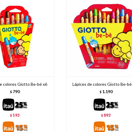
e colores Giotto Be-bé x6
Lápices de colores Giotto Be-bé
790
1.190
$
$
593
893
$
$