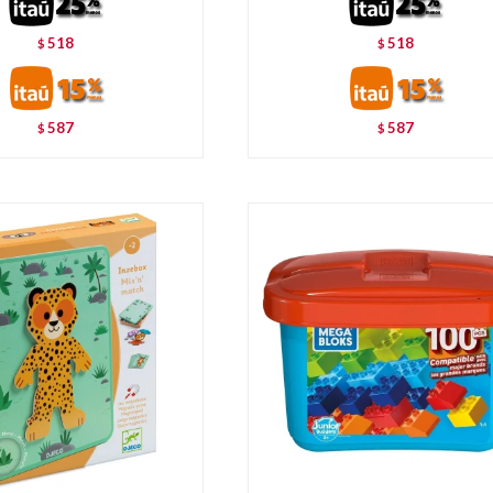
518
518
$
$
587
587
$
$