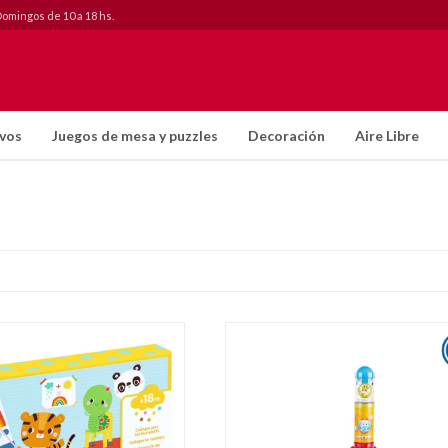
Domingos de 10 a 18 hs.
ivos
Juegos de mesa y puzzles
Decoración
Aire Libre