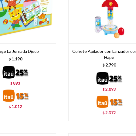
age La Jornada Djeco
Cohete Apilador con Lanzador co
Hape
1.190
$
2.790
$
893
$
2.093
$
1.012
$
2.372
$