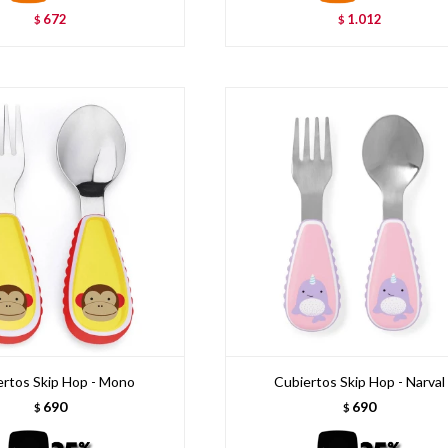
672
1.012
$
$
ertos Skip Hop - Mono
Cubiertos Skip Hop - Narval
690
690
$
$