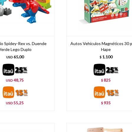
io Spidey-Rex vs. Duende
Autos Vehículos Magnéticos 30 p
Verde Lego Duplo
Hape
65,00
1.100
USD
$
48,75
825
USD
$
55,25
935
USD
$