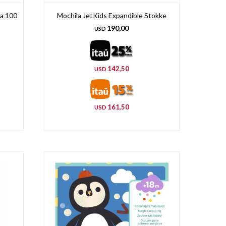
ja 100
Mochila JetKids Expandible Stokke
190,00
USD
142,50
USD
161,50
USD