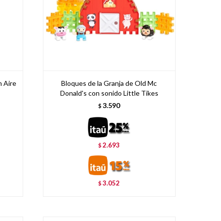
n Aire
Bloques de la Granja de Old Mc
Donald's con sonido Little Tikes
3.590
$
2.693
$
3.052
$