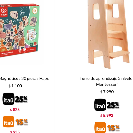
Magnéticos 30 piezas Hape
Torre de aprendizaje 3 nivele
Montessori
1.100
$
7.990
$
825
$
5.993
$
935
$