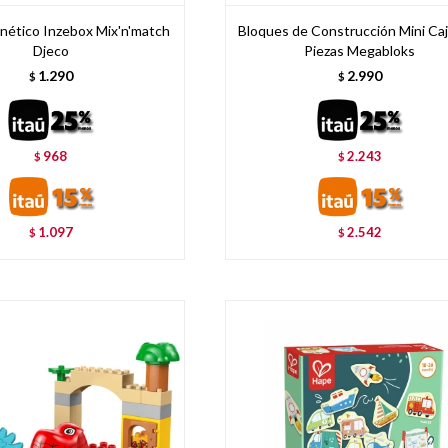
ético Inzebox Mix'n'match
Bloques de Construcción Mini Ca
Djeco
Piezas Megabloks
1.290
2.990
$
$
968
2.243
$
$
1.097
2.542
$
$