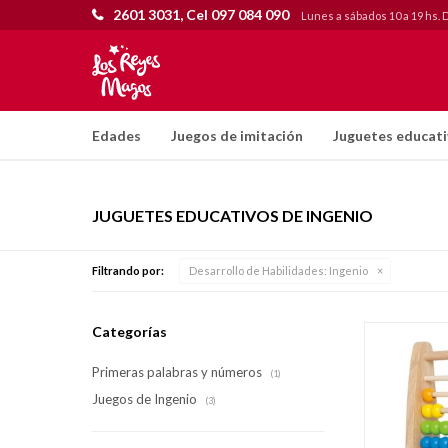
2601 3031, Cel 097 084 090
Lunes a sábados 10 a 19 hs. 
Edades
Juegos de imitación
Juguetes educat
JUGUETES EDUCATIVOS DE INGENIO
Filtrando por:
Desarrollo de Habilidades:
Ingenio
Categorías
Primeras palabras y números
(1)
Juegos de Ingenio
(3)