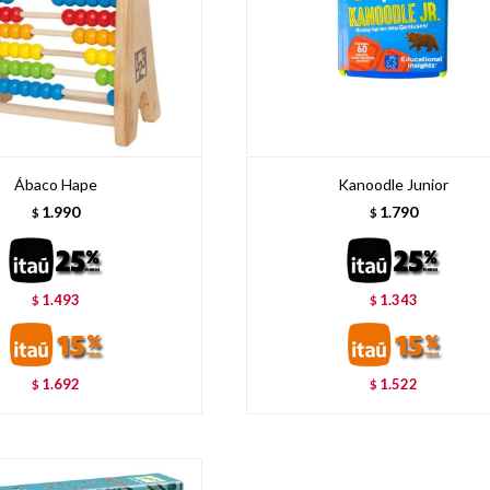
Ábaco Hape
Kanoodle Junior
1.990
1.790
$
$
1.493
1.343
$
$
1.692
1.522
$
$