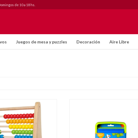
Domingos de 10 a 18 hs.
ivos
Juegos de mesa y puzzles
Decoración
Aire Libre