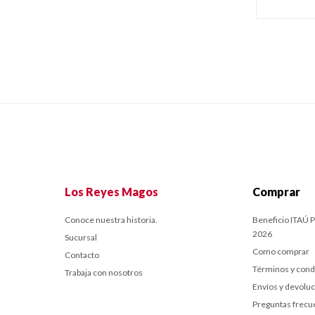
Los Reyes Magos
Comprar
Conoce nuestra historia.
Beneficio ITAÚ P
2026
Sucursal
Como comprar
Contacto
Términos y cond
Trabaja con nosotros
Envíos y devolu
Preguntas frecu