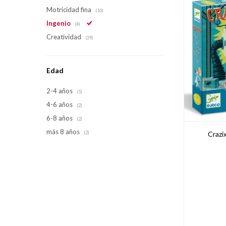
Motricidad fina
(16)
Ingenio
(4)
Creatividad
(29)
Edad
2-4 años
(1)
4-6 años
(2)
6-8 años
(2)
más 8 años
Crazi
(2)