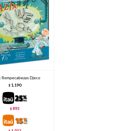
x Rompecabezas Djeco
1.190
$
893
$
1.012
$