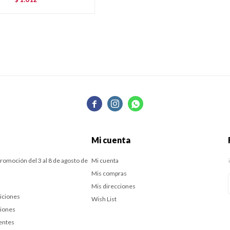



Mi cuenta
romoción del 3 al 8 de agosto de
Mi cuenta
Mis compras
Mis direcciones
iciones
Wish List
ciones
entes