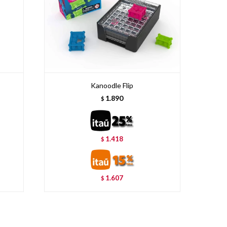
Kanoodle Flip
1.890
$
1.418
$
1.607
$