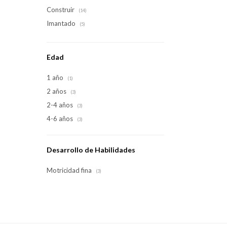
Construir
(14)
Imantado
(5)
Edad
1 año
(1)
2 años
(3)
2-4 años
(3)
4-6 años
(3)
Desarrollo de Habilidades
Motricidad fina
(3)