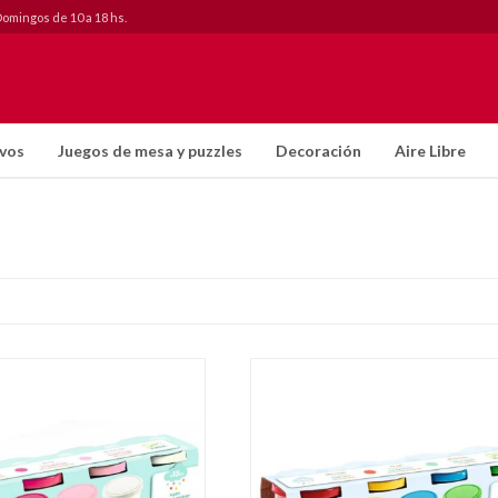
Domingos de 10 a 18 hs.
ivos
Juegos de mesa y puzzles
Decoración
Aire Libre