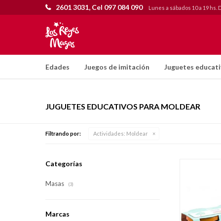
2601 3031, Cel 097 084 090
Lunes a sábados 10 a 19 hs. 
Edades
Juegos de imitación
Juguetes educat
JUGUETES EDUCATIVOS PARA MOLDEAR
Filtrando por:
Actividades:
Moldear
Categorías
Masas
(3)
Marcas