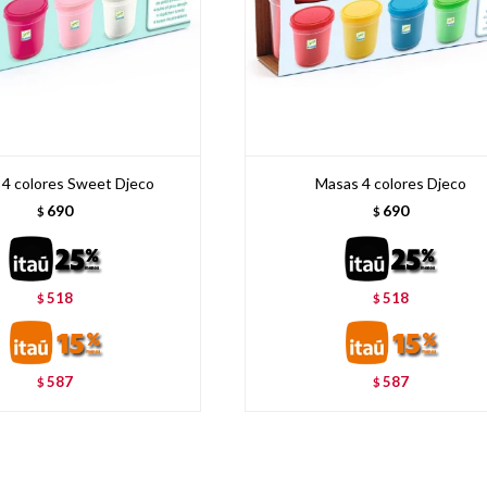
4 colores Sweet Djeco
Masas 4 colores Djeco
690
690
$
$
518
518
$
$
587
587
$
$