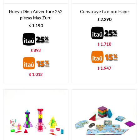
Huevo Dino Adventure 252
Construye tu moto Hape
piezas Max Zuru
2.290
$
1.190
$
1.718
$
893
$
1.947
$
1.012
$