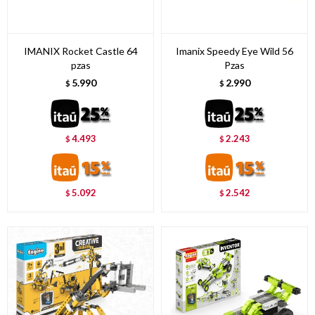
IMANIX Rocket Castle 64
Imanix Speedy Eye Wild 56
pzas
Pzas
5.990
2.990
$
$
4.493
2.243
$
$
5.092
2.542
$
$