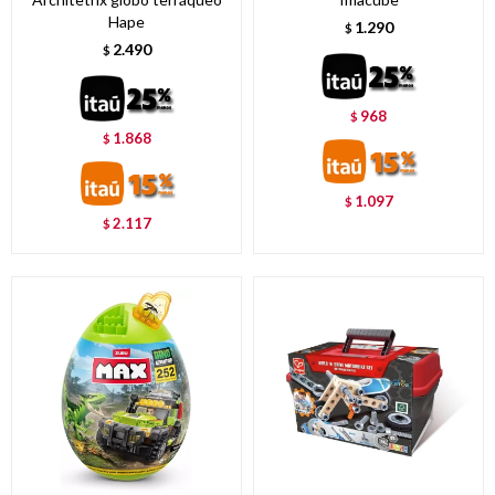
Hape
1.290
$
2.490
$
968
$
1.868
$
1.097
$
2.117
$