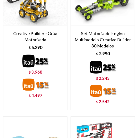
Creative Builder - Grúa
Set Motorizado Engino
Motorizada
Multimodelo Creative Builder
30 Modelos
5.290
$
2.990
$
3.968
$
2.243
$
4.497
$
2.542
$