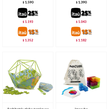
1.590
1.390
$
$
1.193
1.043
$
$
1.352
1.182
$
$
Architetrix globo terráqueo
Imacube