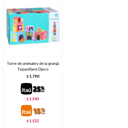
Torre de animales de la granja
Topanifarm Djeco
1.790
$
1.343
$
1.522
$