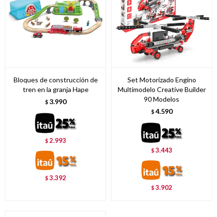
Bloques de construcción de
Set Motorizado Engino
tren en la granja Hape
Multimodelo Creative Builder
90 Modelos
3.990
$
4.590
$
2.993
$
3.443
$
3.392
$
3.902
$