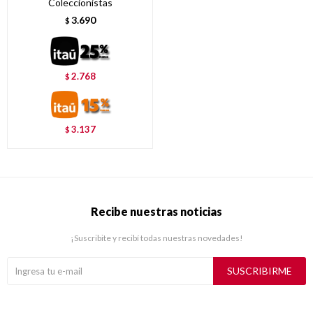
Coleccionistas
3.690
$
2.768
$
3.137
$
Recibe nuestras noticias
¡Suscribite y recibí todas nuestras novedades!
SUSCRIBIRME