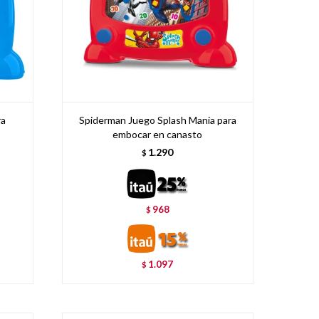
ra
Spiderman Juego Splash Mania para
embocar en canasto
1.290
$
968
$
1.097
$