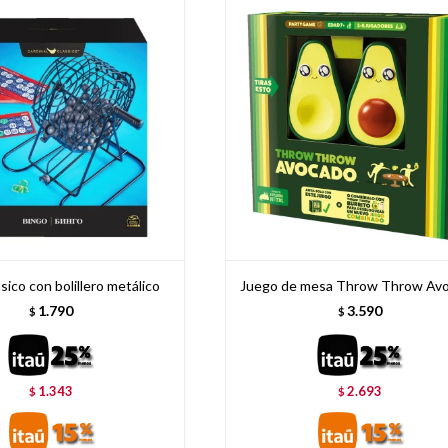
sico con bolillero metálico
Juego de mesa Throw Throw Av
1.790
3.590
$
$
1.343
2.693
$
$