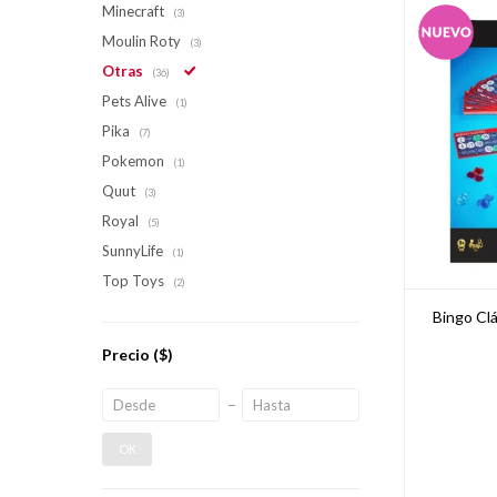
Minecraft
(3)
Moulin Roty
(3)
Otras
(36)
Pets Alive
(1)
Pika
(7)
Pokemon
(1)
Quut
(3)
Royal
(5)
SunnyLife
(1)
Top Toys
(2)
Bingo Clá
Precio
($)
OK