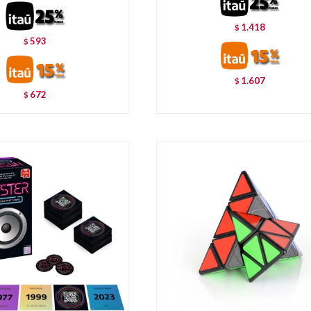
1.418
$
593
$
1.607
$
672
$