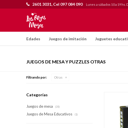
2601 3031, Cel 097 084 090
Lunes a sábados 10 a 19 hs. 
Edades
Juegos de imitación
Juguetes educat
JUEGOS DE MESA Y PUZZLES OTRAS
Filtrando por:
Otras
Categorías
Juegos de mesa
(35)
Juegos de Mesa Educativos
(1)