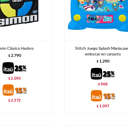
món Clásico Hasbro
Stitch Juego Splash Mania pa
embocar en canasto
2.790
$
1.290
$
2.093
$
968
$
2.372
$
1.097
$