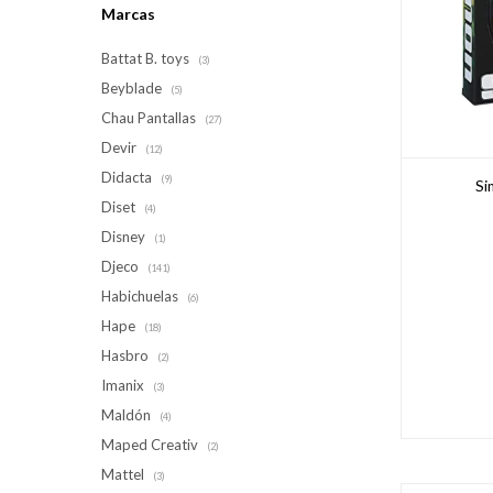
Marcas
Battat B. toys
(3)
Beyblade
(5)
Chau Pantallas
(27)
Devir
(12)
Didacta
(9)
Si
Diset
(4)
Disney
(1)
Djeco
(141)
Habichuelas
(6)
Hape
(18)
Hasbro
(2)
Imanix
(3)
Maldón
(4)
Maped Creativ
(2)
Mattel
(3)