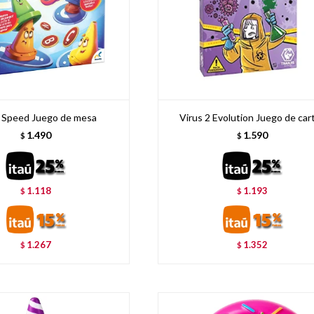
 Speed Juego de mesa
Virus 2 Evolution Juego de car
1.490
1.590
$
$
1.118
1.193
$
$
1.267
1.352
$
$