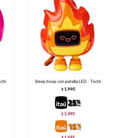
chi
Beep boop con patalla LED - Tochi
1.990
$
1.493
$
1.692
$