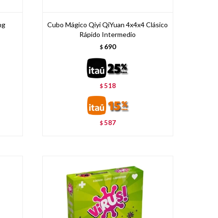
ng
Cubo Mágico Qiyi QiYuan 4x4x4 Clásico
Rápido Intermedio
690
$
518
$
587
$