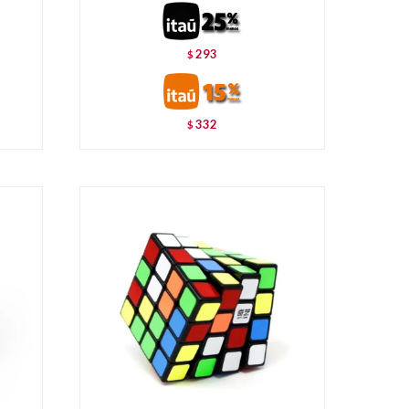
293
$
332
$