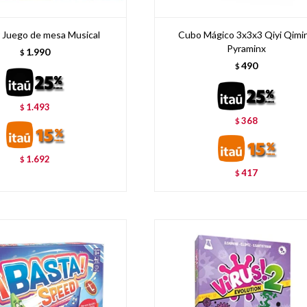
r Juego de mesa Musical
Cubo Mágico 3x3x3 Qiyi Qimi
Pyraminx
1.990
$
490
$
1.493
$
368
$
1.692
$
417
$