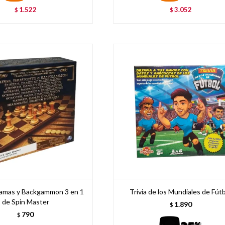
1.522
3.052
$
$
Damas y Backgammon 3 en 1
Trivia de los Mundiales de Fút
de Spin Master
1.890
$
790
$