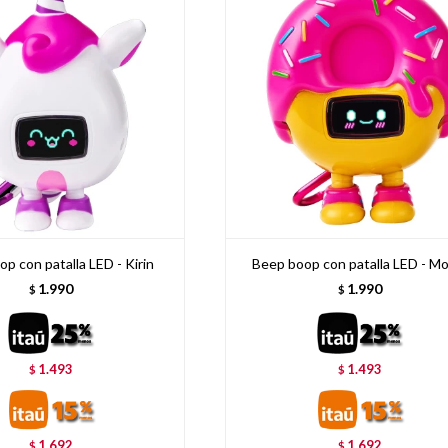
p con patalla LED - Kirin
Beep boop con patalla LED - Mo
1.990
1.990
$
$
1.493
1.493
$
$
1.692
1.692
$
$