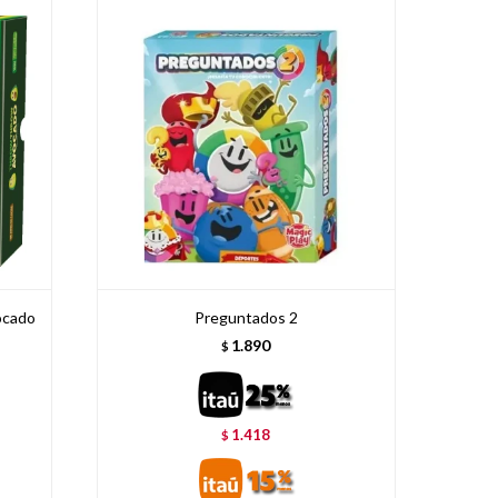
ocado
Preguntados 2
1.890
$
1.418
$