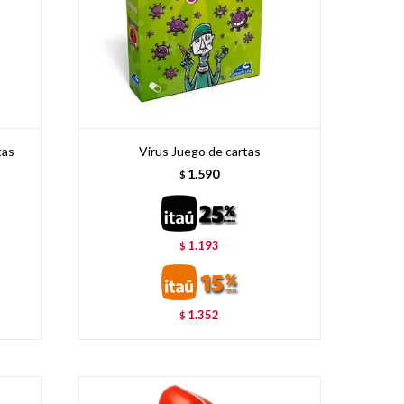
tas
Virus Juego de cartas
1.590
$
1.193
$
1.352
$