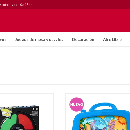
Domingos de 10 a 18 hs.
ivos
Juegos de mesa y puzzles
Decoración
Aire Libre