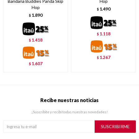
Bandana Buddies Panda Skip
Hop
Hop
1.490
$
1.890
$
1.118
$
1.418
$
1.267
$
1.607
$
Recibe nuestras noticias
¡Suscribite y recibí todas nuestras novedades!
SUSCRIBIRME