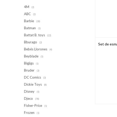
4M
(2)
ABC
(2)
Barbie
(18)
Batman
(1)
Battat B. toys
(22)
Bburago
(2)
Set de esm
Bebés Llorones
(4)
Beyblade
(5)
Bigjigs
(1)
Bruder
(3)
DC Comics
(3)
Dickie Toys
(8)
Disney
(5)
Djeco
(78)
Fisher-Price
(1)
Frozen
(1)