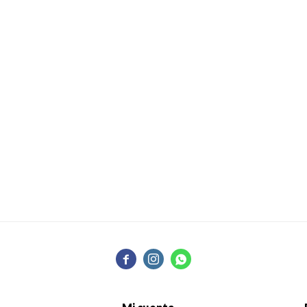


