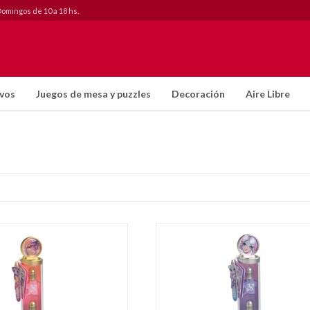
Domingos de 10 a 18 hs.
ivos
Juegos de mesa y puzzles
Decoración
Aire Libre