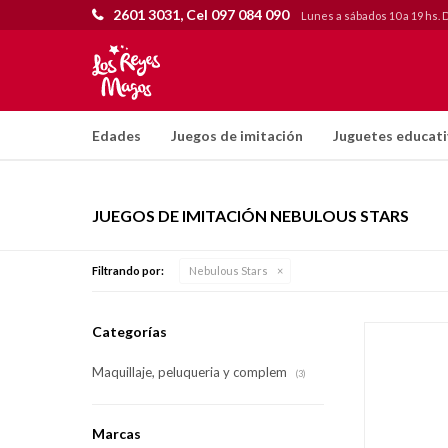
2601 3031, Cel 097 084 090
Lunes a sábados 10 a 19 hs. 
Edades
Juegos de imitación
Juguetes educat
JUEGOS DE IMITACIÓN NEBULOUS STARS
Filtrando por:
Nebulous Stars
Categorías
Maquillaje, peluqueria y complem
(3)
Marcas