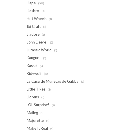
Hape
(104)
Hasbro
(3)
Hot Wheels
(4)
Ibi Craft
(1)
J'adore
(1)
John Deere
(15)
Jurassic World
(1)
Kanguru
(5)
Kassel
(2)
Kidywolf
(10)
La Casa de Muñecas de Gabby
(3)
Little Tikes
(1)
Llorens
(1)
LOL Surprise!
(2)
Maileg
(1)
Majorette
(1)
Make It Real
(4)