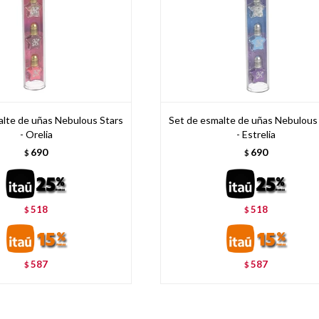
alte de uñas Nebulous Stars
Set de esmalte de uñas Nebulous
- Orelia
- Estrelia
690
690
$
$
518
518
$
$
587
587
$
$