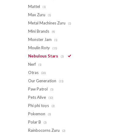
Mattel
(1)
Max Zuru
(1)
Metal Machines Zuru
(1)
Mini Brands
(4)
Monster Jam
(1)
Moulin Roty
(11)
Nebulous Stars
(3)
Nerf
(1)
Otras
(26)
Our Generation
(11)
Paw Patrol
(5)
Pets Alive
(10)
Phi phi toys
(2)
Pokemon
(3)
Polar B
(3)
Rainbocorns Zuru
(2)