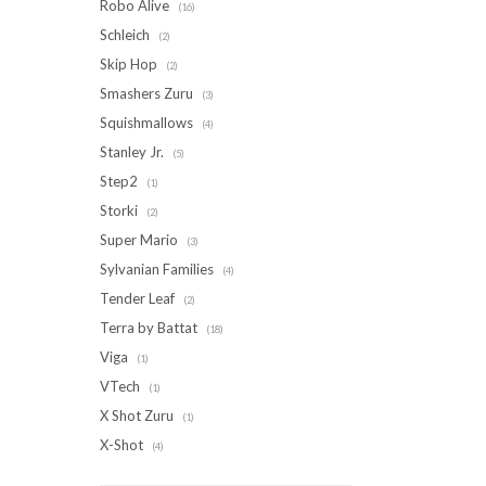
Robo Alive
(16)
Schleich
(2)
Skip Hop
(2)
Smashers Zuru
(3)
Squishmallows
(4)
Stanley Jr.
(5)
Step2
(1)
Storki
(2)
Super Mario
(3)
Sylvanian Families
(4)
Tender Leaf
(2)
Terra by Battat
(18)
Viga
(1)
VTech
(1)
X Shot Zuru
(1)
X-Shot
(4)