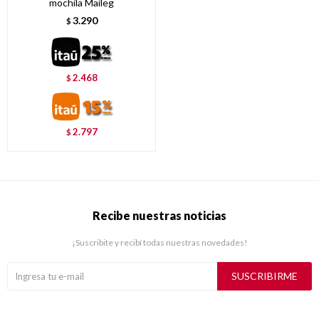
mochila Maileg
3.290
$
2.468
$
2.797
$
Recibe nuestras noticias
¡Suscribite y recibí todas nuestras novedades!
SUSCRIBIRME