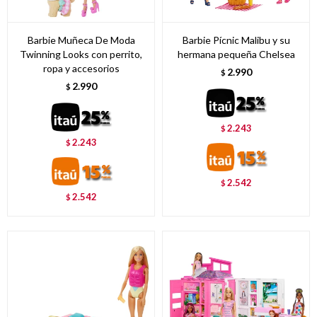
Barbie Muñeca De Moda
Barbie Pícnic Malibu y su
Twinning Looks con perrito,
hermana pequeña Chelsea
ropa y accesorios
2.990
$
2.990
$
2.243
$
2.243
$
2.542
$
2.542
$