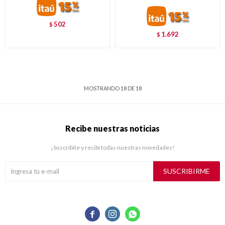
502
$
1.692
$
MOSTRANDO
18
DE
18
Recibe nuestras noticias
¡Suscribite y recibí todas nuestras novedades!
SUSCRIBIRME


