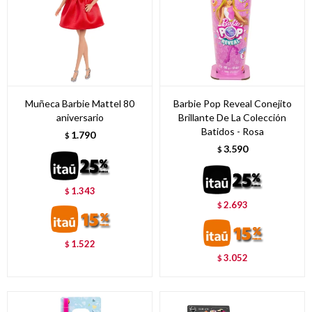
Muñeca Barbie Mattel 80
Barbie Pop Reveal Conejito
aniversario
Brillante De La Colección
Batidos - Rosa
1.790
$
3.590
$
1.343
$
2.693
$
1.522
$
3.052
$