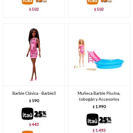
502
502
$
$
Barbie Clásica - Barbie3
Muñeca Barbie Piscina,
tobogán y Accesorios
590
$
1.990
$
443
$
1.493
$