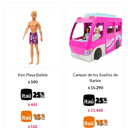
Ken Playa Barbie
Camper de los Sueños de
Barbie
590
$
15.290
$
443
$
11.468
$
502
$