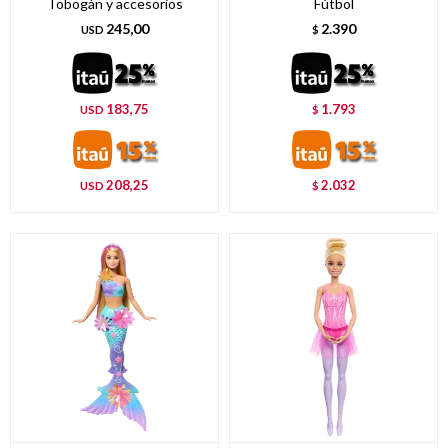
Tobogán y accesorios
Fútbol
245,00
2.390
USD
$
183,75
1.793
USD
$
208,25
2.032
USD
$