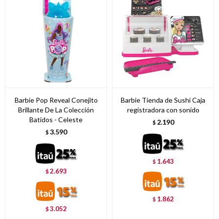
Barbie Pop Reveal Conejito
Barbie Tienda de Sushi Caja
Brillante De La Colección
registradora con sonido
Batidos - Celeste
2.190
$
3.590
$
1.643
$
2.693
$
1.862
$
3.052
$