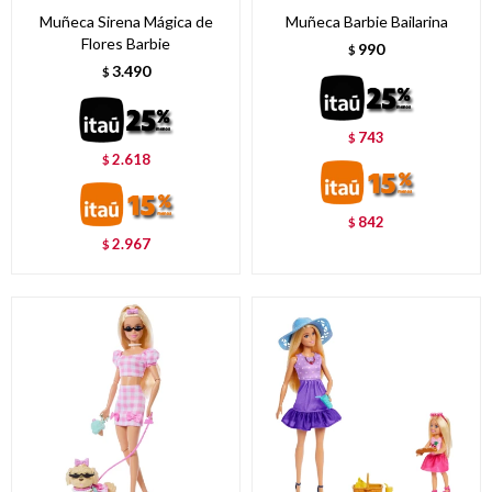
Muñeca Sirena Mágica de
Muñeca Barbie Bailarina
Flores Barbie
990
$
3.490
$
743
$
2.618
$
842
$
2.967
$