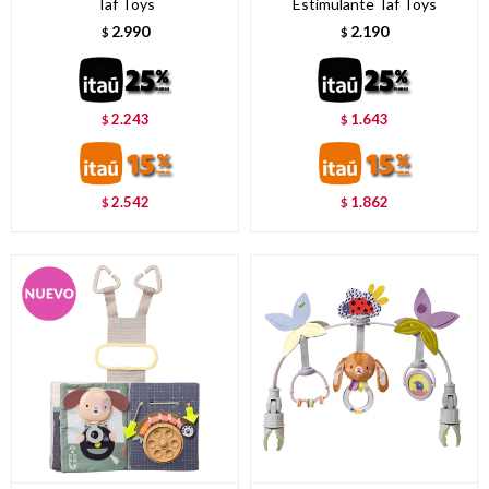
Taf Toys
Estimulante Taf Toys
2.990
2.190
$
$
2.243
1.643
$
$
2.542
1.862
$
$