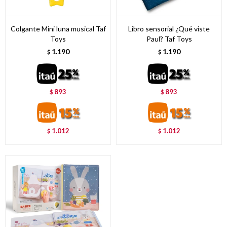
Colgante Mini luna musical Taf
Libro sensorial ¿Qué viste
Toys
Paul? Taf Toys
1.190
1.190
$
$
893
893
$
$
1.012
1.012
$
$