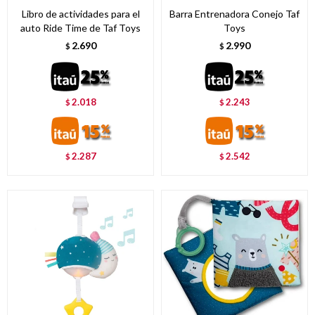
Libro de actividades para el
Barra Entrenadora Conejo Taf
auto Ride Time de Taf Toys
Toys
2.690
2.990
$
$
2.018
2.243
$
$
2.287
2.542
$
$