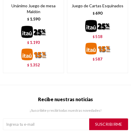
Unánimo Juego de mesa
Juego de Cartas Esquinados
Maldón
690
$
1.590
$
518
$
1.193
$
587
$
1.352
$
Recibe nuestras noticias
¡Suscribite y recibí todas nuestras novedades!
SUSCRIBIRME