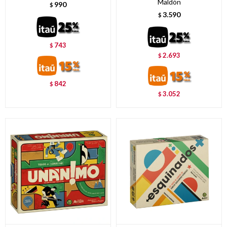
Maldón
990
$
3.590
$
743
$
2.693
$
842
$
3.052
$