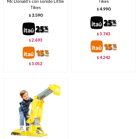
Mc Donald's con sonido Little
Tikes
Tikes
4.990
$
3.590
$
3.743
$
2.693
$
4.242
$
3.052
$