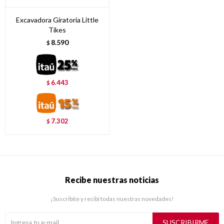
Excavadora Giratoria Little
Tikes
8.590
$
6.443
$
7.302
$
Recibe nuestras noticias
¡Suscribite y recibí todas nuestras novedades!
SUSCRIBIRME