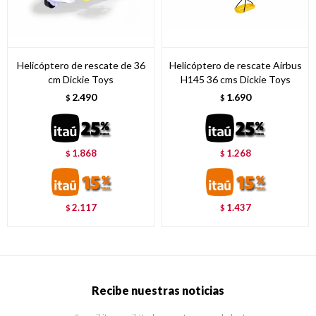
Helicóptero de rescate de 36
Helicóptero de rescate Airbus
cm Dickie Toys
H145 36 cms Dickie Toys
2.490
1.690
$
$
1.868
1.268
$
$
2.117
1.437
$
$
Recibe nuestras noticias