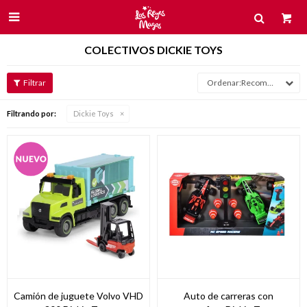

COLECTIVOS DICKIE TOYS
Recomendados
Filtrando por:
Dickie Toys
Camión de juguete Volvo VHD
Auto de carreras con