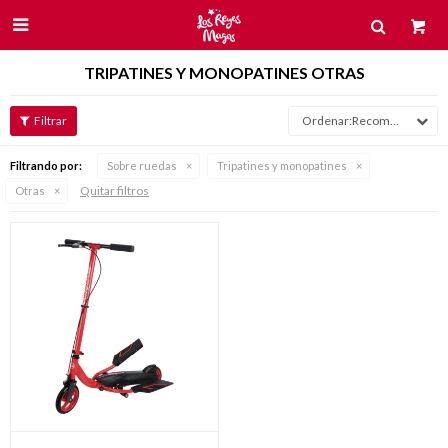

TRIPATINES Y MONOPATINES OTRAS
Recomendados
Filtrando por:
Sobre ruedas
Tripatines y monopatines
Quitar filtros
Otras