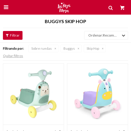

BUGGYS SKIP HOP
Recomendados
Filtrando por:
Sobre ruedas
Buggys
Skip Hop
Quitar filtros