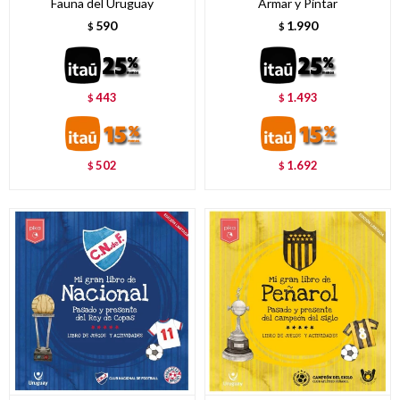
Fauna del Uruguay
Armar y Pintar
590
1.990
$
$
443
1.493
$
$
502
1.692
$
$