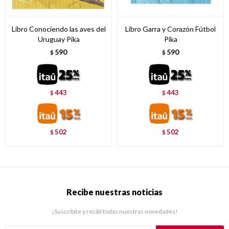
Libro Conociendo las aves del
Libro Garra y Corazón Fútbol
Uruguay Pika
Pika
590
590
$
$
443
443
$
$
502
502
$
$
Recibe nuestras noticias
¡Suscribite y recibí todas nuestras novedades!