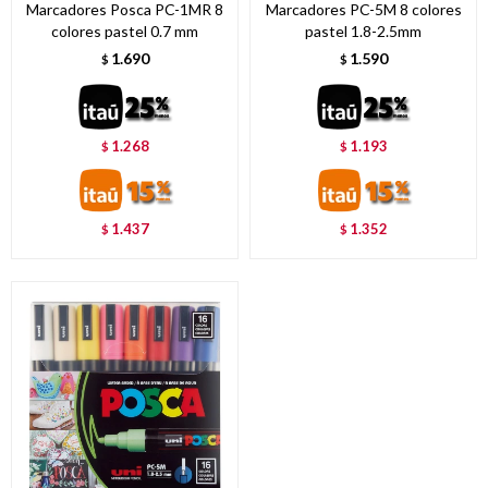
Marcadores Posca PC-1MR 8
Marcadores PC-5M 8 colores
colores pastel 0.7 mm
pastel 1.8-2.5mm
1.690
1.590
$
$
1.268
1.193
$
$
1.437
1.352
$
$