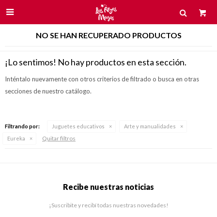

NO SE HAN RECUPERADO PRODUCTOS
¡Lo sentimos! No hay productos en esta sección.
Inténtalo nuevamente con otros criterios de filtrado o busca en otras
secciones de nuestro catálogo.
Filtrando por:
Juguetes educativos
Arte y manualidades
Quitar filtros
Eureka
Recibe nuestras noticias
¡Suscribite y recibí todas nuestras novedades!