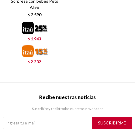
Sorpresa con bebes Pets
Alive
2.590
$
1.943
$
2.202
$
Recibe nuestras noticias
¡Suscribite y recibí todas nuestras novedades!
SUSCRIBIRME