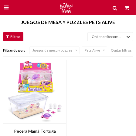

JUEGOS DE MESA Y PUZZLES PETS ALIVE
Recomendados
Quitar filtros
Filtrando por:
Juegos de mesa y puzzles
Pets Alive
Pecera Mamá Tortuga