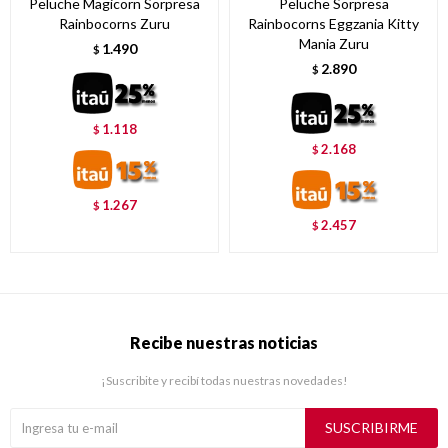
Peluche Magicorn Sorpresa
Peluche Sorpresa
Rainbocorns Zuru
Rainbocorns Eggzania Kitty
Mania Zuru
1.490
$
2.890
$
1.118
$
2.168
$
1.267
$
2.457
$
Recibe nuestras noticias
¡Suscribite y recibí todas nuestras novedades!
SUSCRIBIRME