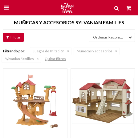

MUÑECAS Y ACCESORIOS SYLVANIAN FAMILIES
Recomendados
Filtrando por:
Juegos de Imitación
Muñecas y accesorios
Quitar filtros
Sylvanian Families