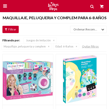

MAQUILLAJE, PELUQUERIA Y COMPLEM PARA 6-8 AÑOS
Recomendados
Filtrando por:
Juegos de Imitación
Quitar filtros
Maquillaje, peluqueria y complem
Edad:
6-8 años