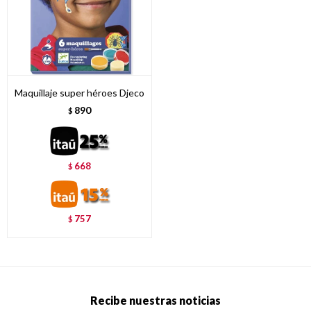
Maquillaje super héroes Djeco
890
$
668
$
757
$
Recibe nuestras noticias