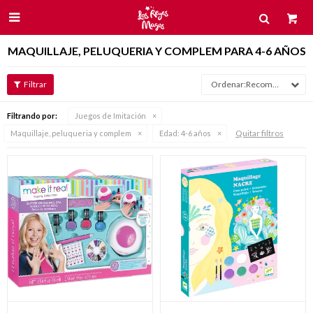

MAQUILLAJE, PELUQUERIA Y COMPLEM PARA 4-6 AÑOS
Recomendados
Filtrando por:
Juegos de Imitación
Quitar filtros
Maquillaje, peluqueria y complem
Edad:
4-6 años