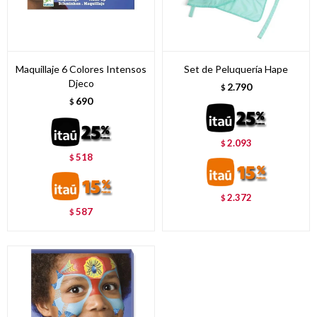
Maquillaje 6 Colores Intensos
Set de Peluquería Hape
Djeco
2.790
$
690
$
2.093
$
518
$
2.372
$
587
$