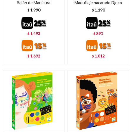
Salón de Manicura
Maquillaje nacarado Djeco
1.990
1.190
$
$
1.493
893
$
$
1.692
1.012
$
$