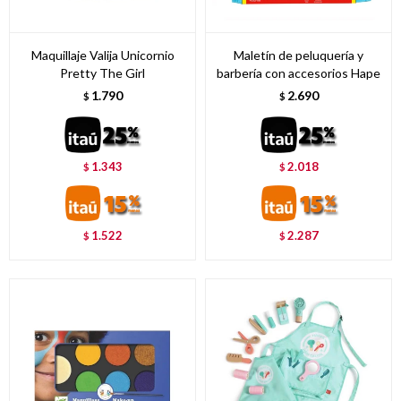
Maquillaje Valija Unicornio
Maletín de peluquería y
Pretty The Girl
barbería con accesorios Hape
1.790
2.690
$
$
1.343
2.018
$
$
1.522
2.287
$
$