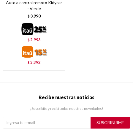
Auto a control remoto Kidycar
- Verde
3.990
$
2.993
$
3.392
$
Recibe nuestras noticias
¡Suscribite y recibí todas nuestras novedades!
SUSCRIBIRME