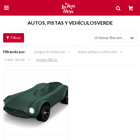

AUTOS, PISTAS Y VEHÍCULOSVERDE
Recomendados
Filtrando por:
Juegos de Imitación
Autos, pistas y vehículos
Quitar filtros
Color:
Verde