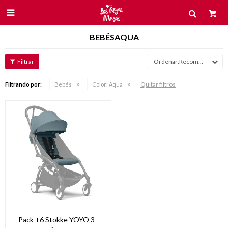

BEBÉSAQUA
Recomendados
Quitar filtros
Filtrando por:
Bebés
Color:
Aqua
Pack +6 Stokke YOYO 3 -