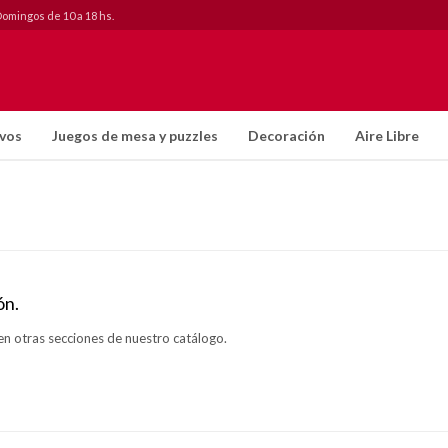
Domingos de 10 a 18 hs.
ivos
Juegos de mesa y puzzles
Decoración
Aire Libre
ón.
en otras secciones de nuestro catálogo.