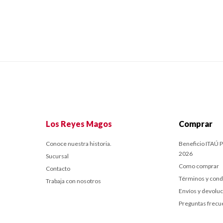
Los Reyes Magos
Comprar
Conoce nuestra historia.
Beneficio ITAÚ P
2026
Sucursal
Como comprar
Contacto
Términos y cond
Trabaja con nosotros
Envíos y devolu
Preguntas frecu