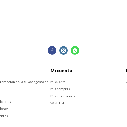



Mi cuenta
romoción del 3 al 8 de agosto de
Mi cuenta
Mis compras
Mis direcciones
iciones
Wish List
ciones
entes