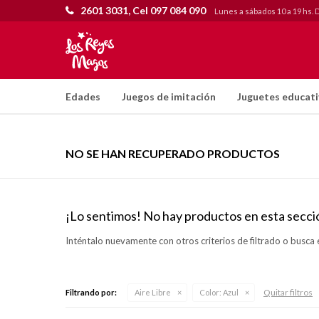
2601 3031, Cel 097 084 090
Lunes a sábados 10 a 19 hs. 
Edades
Juegos de imitación
Juguetes educat
NO SE HAN RECUPERADO PRODUCTOS
¡Lo sentimos! No hay productos en esta secci
Inténtalo nuevamente con otros criterios de filtrado o busca 
Quitar filtros
Filtrando por:
Aire Libre
Color:
Azul