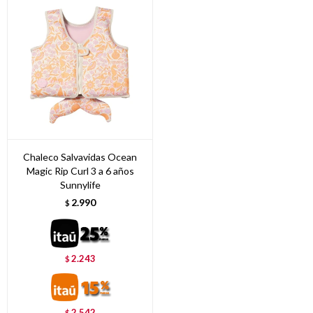
Chaleco Salvavidas Ocean
Magic Rip Curl 3 a 6 años
Sunnylife
2.990
$
2.243
$
2.542
$