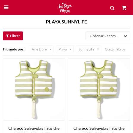

PLAYA SUNNYLIFE
Recomendados
Quitar filtros
Filtrando por:
Aire Libre
Playa
SunnyLife
Chaleco Salvavidas Into the
Chaleco Salvavidas Into the