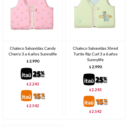
Chaleco Salvavidas Candy
Chaleco Salvavidas Shred
Cherry 3 a 6 años Sunnylife
Turtle Rip Curl 3 a 6 años
Sunnylife
2.990
$
2.990
$
2.243
$
2.243
$
2.542
$
2.542
$