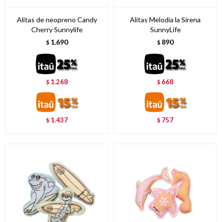
Alitas de neopreno Candy
Alitas Melodía la Sirena
Cherry Sunnylife
SunnyLife
1.690
890
$
$
1.268
668
$
$
1.437
757
$
$