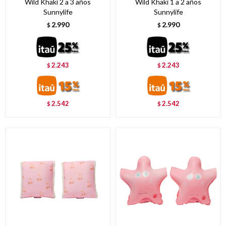
Wild Khaki 2 a 3 años
Wild Khaki 1 a 2 años
Sunnylife
Sunnylife
2.990
2.990
$
$
2.243
2.243
$
$
2.542
2.542
$
$