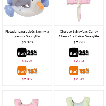
Flotador para bebés Sammy la
Chaleco Salvavidas Candy
gaviota Sunnylife
Cherry 1 a 2 años Sunnylife
2.390
2.990
$
$
1.793
2.243
$
$
2.032
2.542
$
$