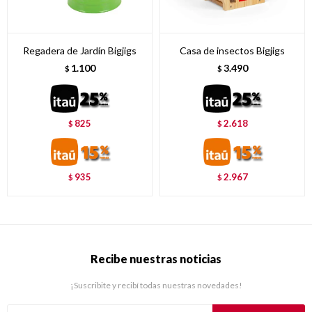
Regadera de Jardín Bigjigs
Casa de insectos Bigjigs
1.100
3.490
$
$
825
2.618
$
$
935
2.967
$
$
Recibe nuestras noticias
¡Suscribite y recibí todas nuestras novedades!