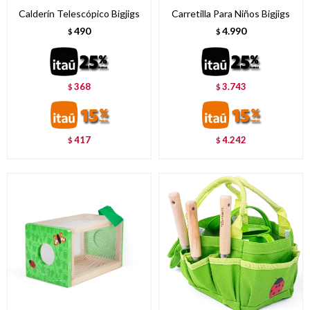
Calderín Telescópico Bigjigs
Carretilla Para Niños Bigjigs
490
4.990
$
$
368
3.743
$
$
417
4.242
$
$