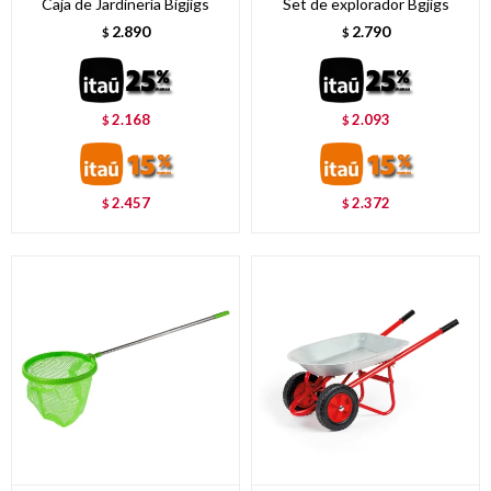
Caja de Jardinería Bigjigs
Set de explorador Bgjigs
2.890
2.790
$
$
2.168
2.093
$
$
2.457
2.372
$
$