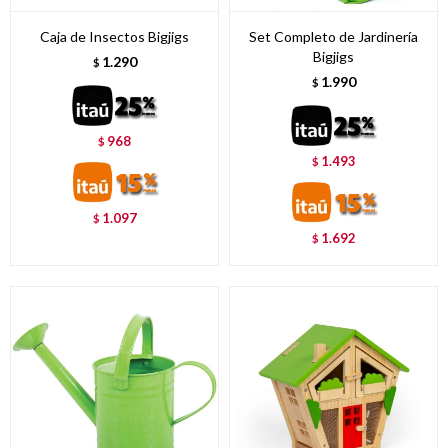
Caja de Insectos Bigjigs
Set Completo de Jardinería
Bigjigs
1.290
$
1.990
$
968
$
1.493
$
1.097
$
1.692
$