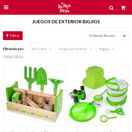

JUEGOS DE EXTERIOR BIGJIGS
Recomendados
Filtrando por:
Aire Libre
Juegos de exterior
Bigjigs
Quitar filtros