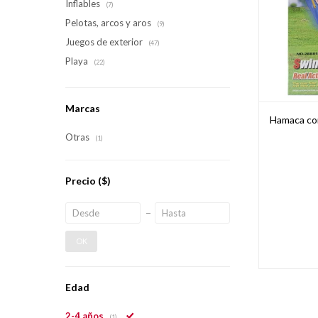
Inflables
(7)
Pelotas, arcos y aros
(9)
Juegos de exterior
(47)
Playa
(22)
Marcas
Hamaca con
Otras
(1)
Precio
($)
OK
Edad
2-4 años
(1)