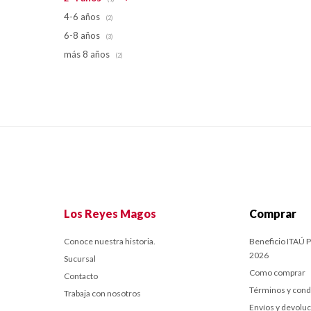
4-6 años
(2)
6-8 años
(3)
más 8 años
(2)
Los Reyes Magos
Comprar
Conoce nuestra historia.
Beneficio ITAÚ P
2026
Sucursal
Como comprar
Contacto
Términos y cond
Trabaja con nosotros
Envíos y devolu