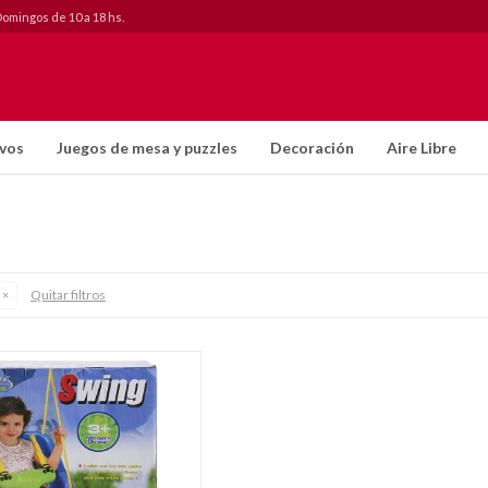
Domingos de 10 a 18 hs.
ivos
Juegos de mesa y puzzles
Decoración
Aire Libre
Quitar filtros