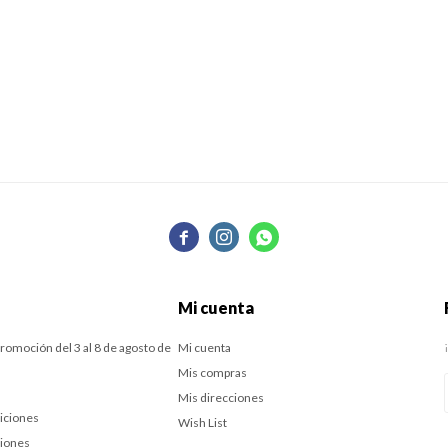



Mi cuenta
romoción del 3 al 8 de agosto de
Mi cuenta
Mis compras
Mis direcciones
iciones
Wish List
ciones