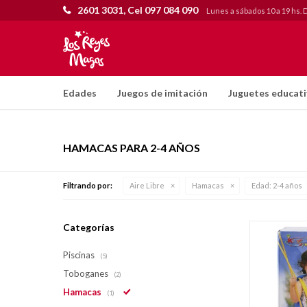
2601 3031, Cel 097 084 090
Lunes a sábados 10 a 19 hs. 
Edades
Juegos de imitación
Juguetes educat
HAMACAS PARA 2-4 AÑOS
Filtrando por:
Aire Libre
Hamacas
Edad:
2-4 años
Categorías
Piscinas
(5)
Toboganes
(2)
Hamacas
(1)