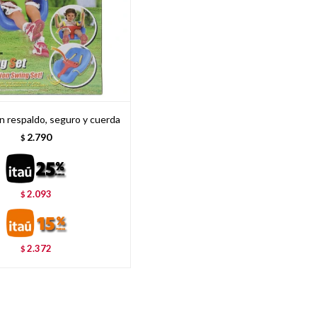
 respaldo, seguro y cuerda
2.790
$
2.093
$
2.372
$