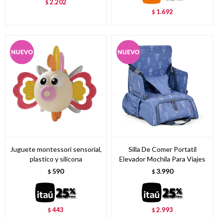
2.202
$
1.692
$
Juguete montessori sensorial,
Silla De Comer Portatil
plastico y silicona
Elevador Mochila Para Viajes
590
3.990
$
$
443
2.993
$
$