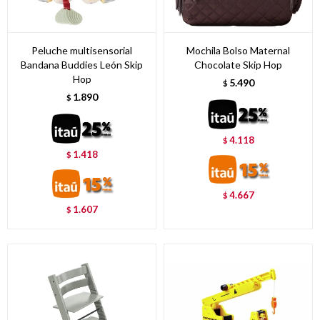
Peluche multisensorial
Mochila Bolso Maternal
Bandana Buddies León Skip
Chocolate Skip Hop
Hop
5.490
$
1.890
$
4.118
$
1.418
$
4.667
$
1.607
$