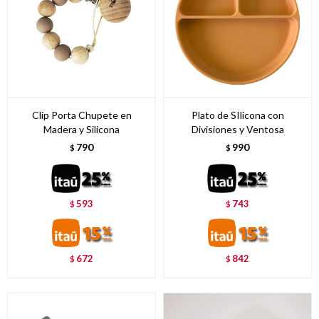
Clip Porta Chupete en
Plato de SIlicona con
Madera y Silicona
Divisiones y Ventosa
790
990
$
$
593
743
$
$
672
842
$
$