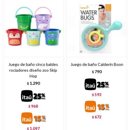
Juego de baño cinco baldes
Juego de baño Calderín Boon
rociadores diseño zoo Skip
790
$
Hop
1.290
$
593
$
968
$
672
$
1.097
$