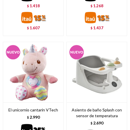
1.418
1.268
$
$
1.607
1.437
$
$
El unicornio cantarín VTech
Asiento de baño Splash con
sensor de temperatura
2.990
$
2.690
$