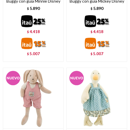
Buggy con guía Minnie Disney
Buggy con guía Mickey Disney
5.890
5.890
$
$
4.418
4.418
$
$
5.007
5.007
$
$