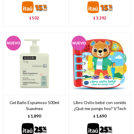
502
3.392
$
$
Gel Baño Espumoso 500ml
Libro Osito bebé con sonido
Suavinex
¿Qué me pongo hoy? VTech
1.890
1.690
$
$