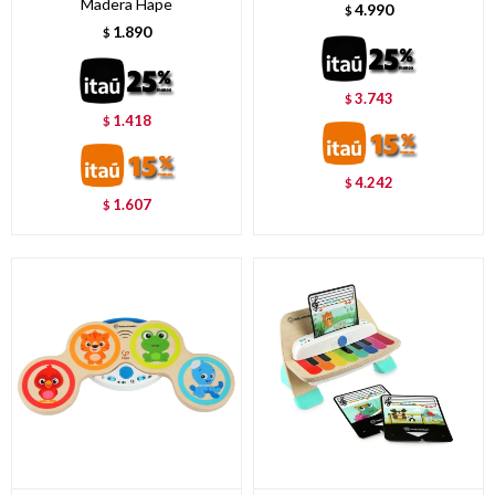
Madera Hape
4.990
$
1.890
$
3.743
$
1.418
$
4.242
$
1.607
$