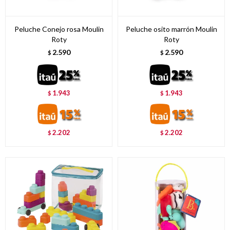
Peluche Conejo rosa Moulin
Peluche osito marrón Moulin
Roty
Roty
2.590
2.590
$
$
1.943
1.943
$
$
2.202
2.202
$
$