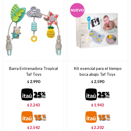
Barra Entrenadora Tropical
Kit esencial para el tiempo
Taf Toys
boca abajo Taf Toys
2.990
2.590
$
$
2.243
1.943
$
$
2.542
2.202
$
$