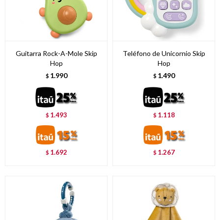
Guitarra Rock-A-Mole Skip
Teléfono de Unicornio Skip
Hop
Hop
1.990
1.490
$
$
1.493
1.118
$
$
1.692
1.267
$
$