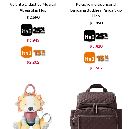
Volante Didáctico Musical
Peluche multisensorial
Abeja Skip Hop
Bandana Buddies Panda Skip
Hop
2.590
$
1.890
$
1.943
$
1.418
$
2.202
$
1.607
$