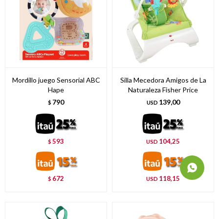
Mordillo juego Sensorial ABC
Silla Mecedora Amigos de La
Hape
Naturaleza Fisher Price
790
139,00
$
USD
593
104,25
$
USD
672
118,15
$
USD