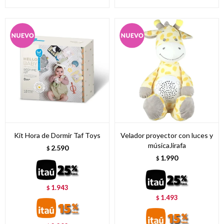
Kit Hora de Dormir Taf Toys
Velador proyector con luces y
músicaJirafa
2.590
$
1.990
$
1.943
$
1.493
$