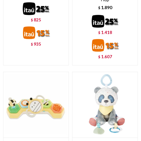
1.890
$
825
$
1.418
$
935
$
1.607
$