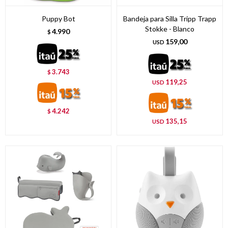
Puppy Bot
Bandeja para Silla Tripp Trapp
Stokke - Blanco
4.990
$
159,00
USD
3.743
$
119,25
USD
4.242
$
135,15
USD