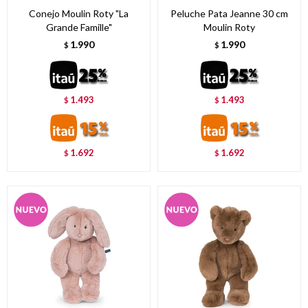
Conejo Moulin Roty "La
Peluche Pata Jeanne 30 cm
Grande Famille"
Moulin Roty
1.990
1.990
$
$
1.493
1.493
$
$
1.692
1.692
$
$