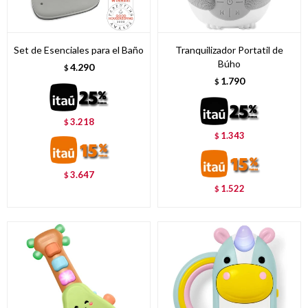
Set de Esenciales para el Baño
Tranquilizador Portatil de
Búho
4.290
$
1.790
$
3.218
$
1.343
$
3.647
$
1.522
$