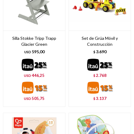
Silla Stokke Tripp Trapp
Set de Grúa Móvil y
Glacier Green
Construcción
595,00
3.690
USD
$
446,25
2.768
USD
$
505,75
3.137
USD
$