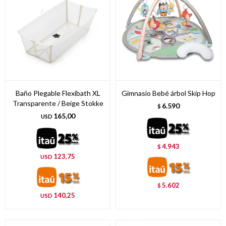
Baño Plegable Flexibath XL
Gimnasio Bebé árbol Skip Hop
Transparente / Beige Stokke
6.590
$
165,00
USD
4.943
$
123,75
USD
5.602
$
140,25
USD