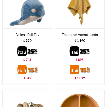
Ballena Pull Toy
Trapito de Apego - León
990
1.190
$
$
743
893
$
$
842
1.012
$
$