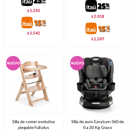
2.243
$
2.018
$
2.542
$
2.287
$
Silla de comer evolutiva
Silla de auto Easyturn 360 de
plegable Full plus
0 a 30 Kg Graco