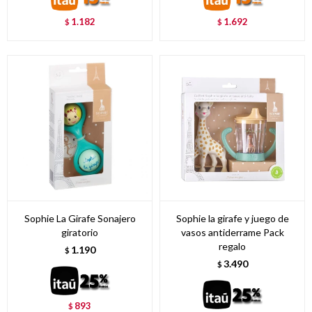
1.182
1.692
$
$
Sophie La Girafe Sonajero
Sophie la girafe y juego de
giratorio
vasos antiderrame Pack
regalo
1.190
$
3.490
$
893
$