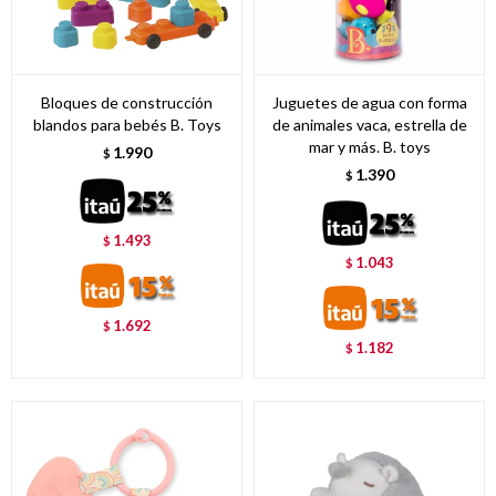
Bloques de construcción
Juguetes de agua con forma
blandos para bebés B. Toys
de animales vaca, estrella de
mar y más. B. toys
1.990
$
1.390
$
1.493
$
1.043
$
1.692
$
1.182
$