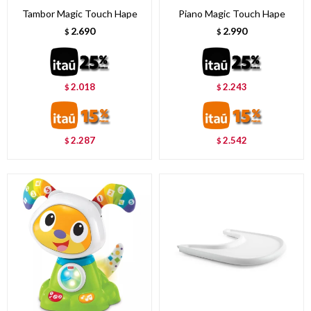
Tambor Magic Touch Hape
Piano Magic Touch Hape
2.690
2.990
$
$
2.018
2.243
$
$
2.287
2.542
$
$