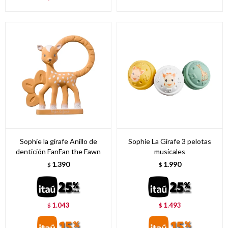
Sophie la girafe Anillo de
Sophie La Girafe 3 pelotas
dentición FanFan the Fawn
musicales
1.390
1.990
$
$
1.043
1.493
$
$