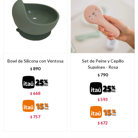
Bowl de Silicona con Ventosa
Set de Peine y Cepillo
Suavinex - Rosa
890
$
790
$
668
$
593
$
757
$
672
$