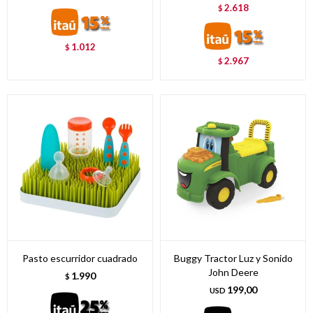
2.618
$
1.012
$
2.967
$
Pasto escurridor cuadrado
Buggy Tractor Luz y Sonido
John Deere
1.990
$
199,00
USD