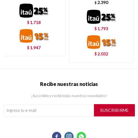
2.390
$
1.718
$
1.793
$
1.947
$
2.032
$
Recibe nuestras noticias
¡Suscribite y recibí todas nuestras novedades!
SUSCRIBIRME


