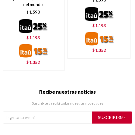
$
del mundo
1.590
$
1.193
$
1.193
$
1.352
$
1.352
$
Recibe nuestras noticias
¡Suscribite y recibí todas nuestras novedades!
SUSCRIBIRME