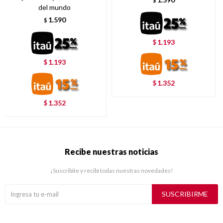
$
del mundo
1.590
$
1.193
$
1.193
$
1.352
$
1.352
$
Recibe nuestras noticias
¡Suscribite y recibí todas nuestras novedades!
SUSCRIBIRME