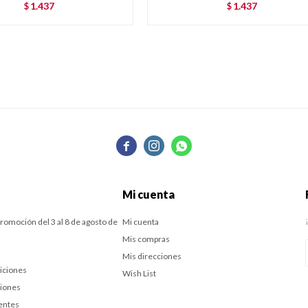
1.437
1.437
$
$



Mi cuenta
romoción del 3 al 8 de agosto de
Mi cuenta
Mis compras
Mis direcciones
iciones
Wish List
ciones
entes