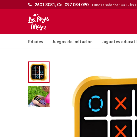
2601 3031, Cel 097 084 090
Lunes a sábados 10 a 19 hs. 
Edades
Juegos de imitación
Juguetes educat