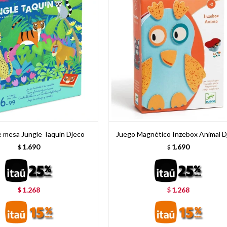
 mesa Jungle Taquín Djeco
Juego Magnético Inzebox Animal D
1.690
1.690
$
$
1.268
1.268
$
$