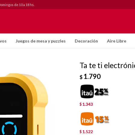
Domingos de 10 a 18 hs.
ivos
Juegos de mesa y puzzles
Decoración
Aire Libre
Ta te ti electrón
1.790
$
1.343
$
1.522
$