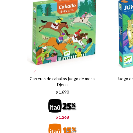
Carreras de caballos juego de mesa
Juego de
Djeco
1.690
$
1.268
$