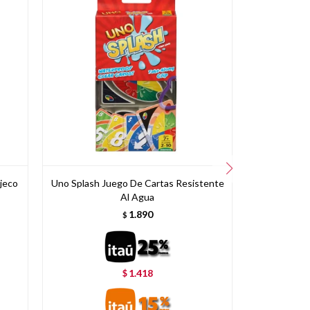
jeco
Uno Splash Juego De Cartas Resistente
Trivia de
Al Agua
1.890
$
1.418
$