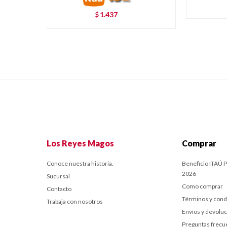
1.437
$
Los Reyes Magos
Comprar
Conoce nuestra historia.
Beneficio ITAÚ P
2026
Sucursal
Como comprar
Contacto
Términos y cond
Trabaja con nosotros
Envíos y devolu
Preguntas frecu