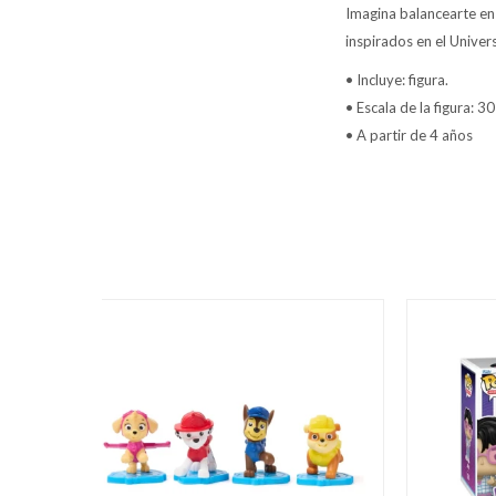
Imagina balancearte en 
inspirados en el Unive
• Incluye: figura.
• Escala de la figura: 3
• A partir de 4 años