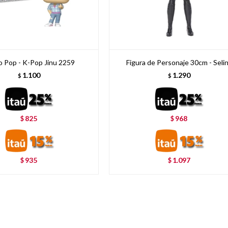
 Pop - K-Pop Jinu 2259
Figura de Personaje 30cm - Seli
1.100
1.290
$
$
825
968
$
$
935
1.097
$
$