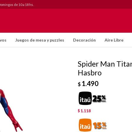
Domingos de 10 a 18 hs.
ivos
Juegos de mesa y puzzles
Decoración
Aire Libre
Spider Man Tita
Hasbro
1.490
$
1.118
$