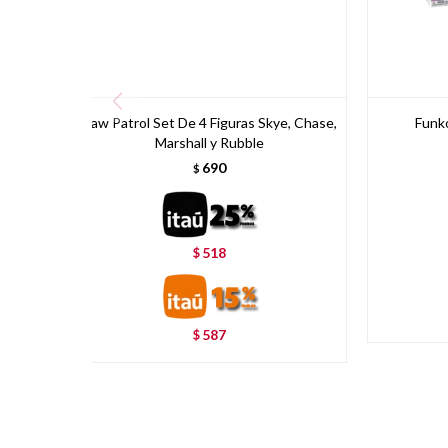
Paw Patrol Set De 4 Figuras Skye, Chase,
Funko
Marshall y Rubble
690
$
518
$
587
$