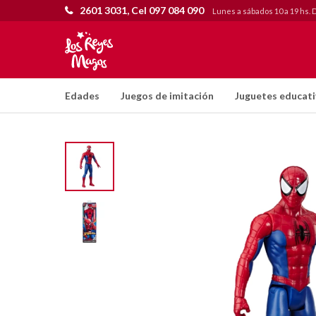
2601 3031, Cel 097 084 090
Lunes a sábados 10 a 19 hs. 
Edades
Juegos de imitación
Juguetes educat