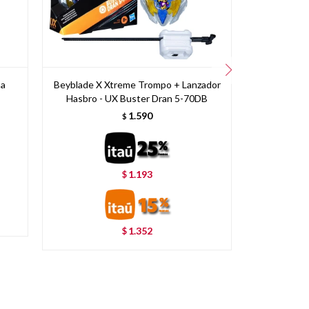
na
Beyblade X Xtreme Trompo + Lanzador
Pir
Hasbro - UX Buster Dran 5-70DB
1.590
$
1.193
$
1.352
$