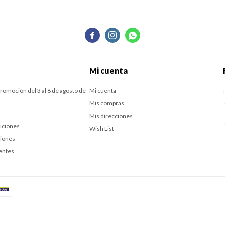



Mi cuenta
romoción del 3 al 8 de agosto de
Mi cuenta
Mis compras
Mis direcciones
iciones
Wish List
ciones
entes