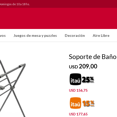
Domingos de 10 a 18 hs.
ivos
Juegos de mesa y puzzles
Decoración
Aire Libre
Soporte de Baño 
209,00
USD
156,75
USD
177,65
USD