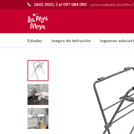
2601 3031, Cel 097 084 090
Lunes a sábados 10 a 19 hs. 
Edades
Juegos de imitación
Juguetes educat