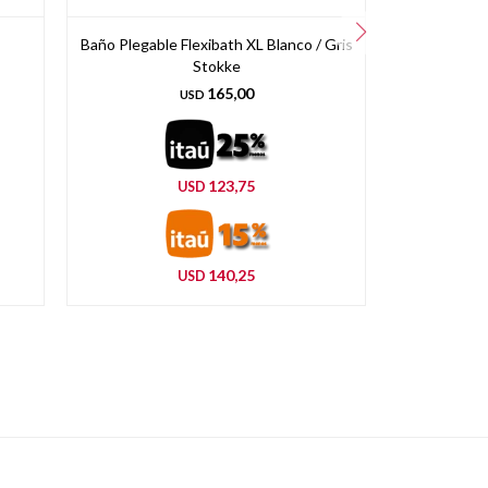
Baño Plegable Flexibath XL Blanco / Gris
Baño Plegabl
Stokke
Beige + 
165,00
USD
123,75
USD
140,25
USD