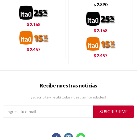
2.890
$
2.168
$
2.168
$
2.457
$
2.457
$
Recibe nuestras noticias
¡Suscribite y recibí todas nuestras novedades!
SUSCRIBIRME