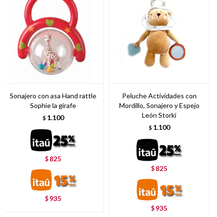
Sonajero con asa Hand rattle
Peluche Actividades con
Sophie la girafe
Mordillo, Sonajero y Espejo
León Storki
1.100
$
1.100
$
825
$
825
$
935
$
935
$