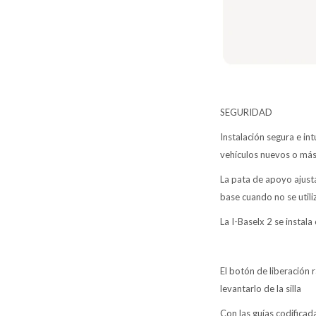
SEGURIDAD
Instalación segura e in
vehículos nuevos o más
La pata de apoyo ajusta
base cuando no se utili
La I-Baselx 2 se instal
El botón de liberación 
levantarlo de la silla
Con las guías codificad