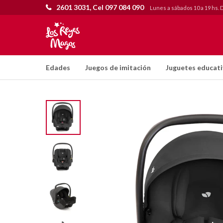
2601 3031, Cel 097 084 090
Lunes a sábados 10 a 19 hs. 
Edades
Juegos de imitación
Juguetes educat