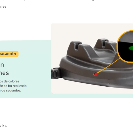
ones
5 kg