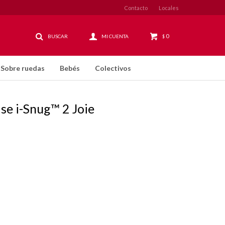
Contacto
Locales
0
$
Sobre ruedas
Bebés
Colectivos
ase i-Snug™ 2 Joie