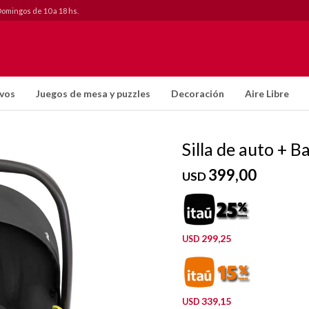
Domingos de 10 a 18 hs.
ivos
Juegos de mesa y puzzles
Decoración
Aire Libre
Silla de auto + B
399,00
USD
299,25
USD
339,15
USD